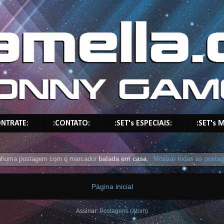
ONTRATE:
:CONTATO:
:SET's ESPECIAIS:
:SET's M
nhuma postagem com o marcador
balada em casa
.
Mostrar todas as posta
Página inicial
Assinar:
Postagens (Atom)