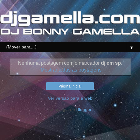
▼
Nenhuma postagem com o marcador
dj em sp
.
Mostrar todas as postagens
Página inicial
Ver versão para a web
Tecnologia do
Blogger
.